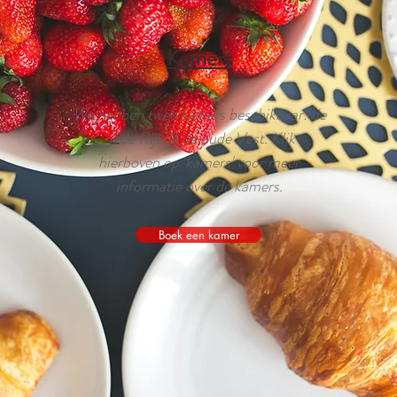
Kamers
We hebben twee kamers beschikbaar: de
oude Rijn & de oude Vest. Klik
hierboven op 'kamers' voor meer
informatie over de kamers.
Boek een kamer