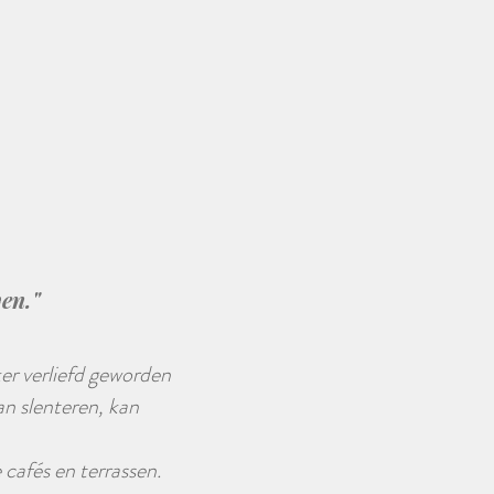
ven."
ker verliefd geworden
an slenteren, kan
 cafés en terrassen.