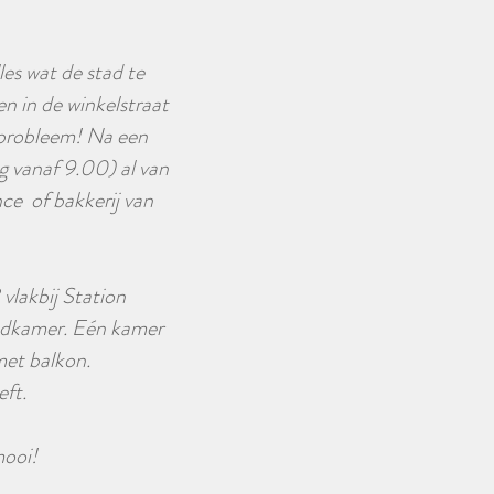
les wat de stad te
n in de winkelstraat
n probleem! Na een
 vanaf 9.00) al van
nce of bakkerij van
vlakbij Station
adkamer. Eén kamer
met balkon.
ieden heeft.
mooi!