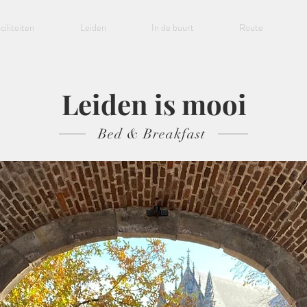
ciliteiten
Leiden
In de buurt
Route
Leiden is mooi
Bed & Breakfast